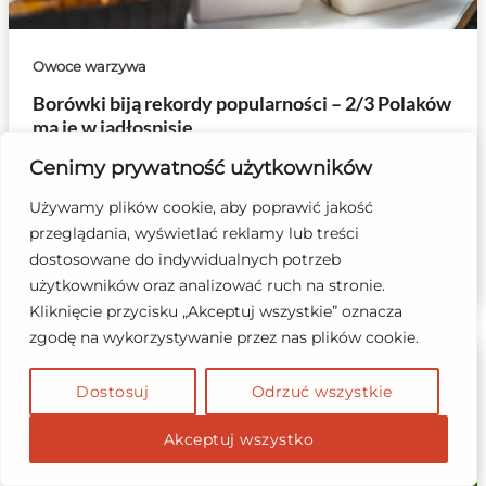
Owoce warzywa
Borówki biją rekordy popularności – 2/3 Polaków
ma je w jadłospisie
2025-09-24
/ Przez
Katarzyna Labudda
/
Zostaw komentarz
/
Cenimy prywatność użytkowników
Owoce warzywa
/
2 minutes of reading
Używamy plików cookie, aby poprawić jakość
Według najnowszych danych Kantar Polska, w
przeglądania, wyświetlać reklamy lub treści
sierpniu 2025 roku borówki znalazły się w jadłospisie
dostosowane do indywidualnych potrzeb
aż u 66% dorosłych Polaków, czyli
użytkowników oraz analizować ruch na stronie.
Kliknięcie przycisku „Akceptuj wszystkie” oznacza
zgodę na wykorzystywanie przez nas plików cookie.
Dostosuj
Odrzuć wszystkie
Akceptuj wszystko