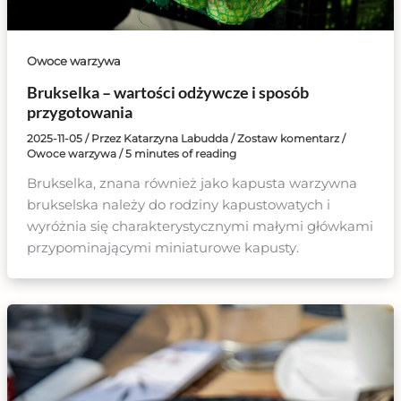
Owoce warzywa
Brukselka – wartości odżywcze i sposób
przygotowania
2025-11-05
/ Przez
Katarzyna Labudda
/
Zostaw komentarz
/
Owoce warzywa
/
5 minutes of reading
Brukselka, znana również jako kapusta warzywna
brukselska należy do rodziny kapustowatych i
wyróżnia się charakterystycznymi małymi główkami
przypominającymi miniaturowe kapusty.