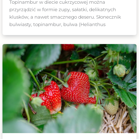
Topinambur w diecie cukrzycowej można
przyrządzić w formie zupy, sałatki, delikatnych
klusków, a nawet smacznego deseru. Słonecznik
bulwiasty, topinambur, bulwa (Helianthus