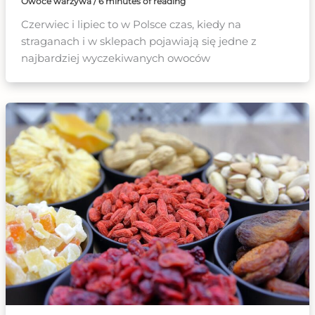
Owoce warzywa
/
6 minutes of reading
Czerwiec i lipiec to w Polsce czas, kiedy na
straganach i w sklepach pojawiają się jedne z
najbardziej wyczekiwanych owoców