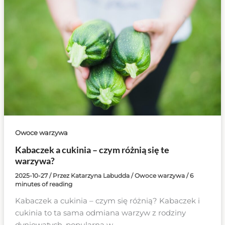
Owoce warzywa
Kabaczek a cukinia – czym różnią się te
warzywa?
2025-10-27
/ Przez
Katarzyna Labudda
/
Owoce warzywa
/
6
minutes of reading
Kabaczek a cukinia – czym się różnią? Kabaczek i
cukinia to ta sama odmiana warzyw z rodziny