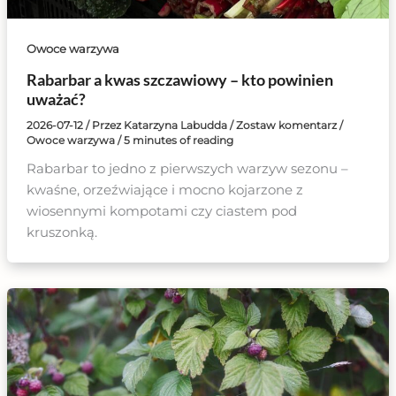
Owoce warzywa
Rabarbar a kwas szczawiowy – kto powinien
uważać?
2026-07-12
/ Przez
Katarzyna Labudda
/
Zostaw komentarz
/
Owoce warzywa
/
5 minutes of reading
Rabarbar to jedno z pierwszych warzyw sezonu –
kwaśne, orzeźwiające i mocno kojarzone z
wiosennymi kompotami czy ciastem pod
kruszonką.