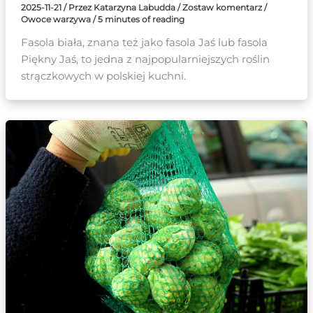
2025-11-21
/ Przez
Katarzyna Labudda
/
Zostaw komentarz
/
Owoce warzywa
/
5 minutes of reading
Fasola biała, znana też jako fasola Jaś lub fasola
Piękny Jaś, to jedna z najpopularniejszych roślin
strączkowych w polskiej kuchni.