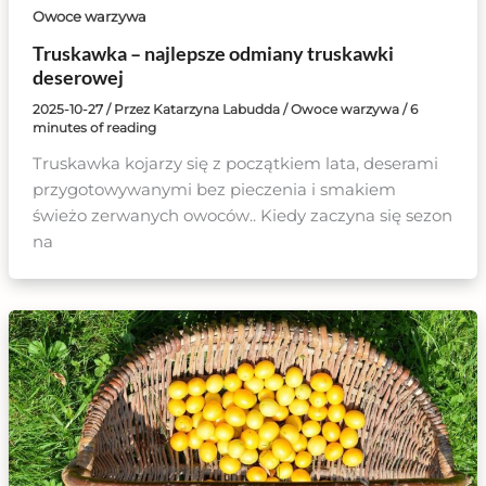
Owoce warzywa
Truskawka – najlepsze odmiany truskawki
deserowej
2025-10-27
/ Przez
Katarzyna Labudda
/
Owoce warzywa
/
6
minutes of reading
Truskawka kojarzy się z początkiem lata, deserami
przygotowywanymi bez pieczenia i smakiem
świeżo zerwanych owoców.. Kiedy zaczyna się sezon
na