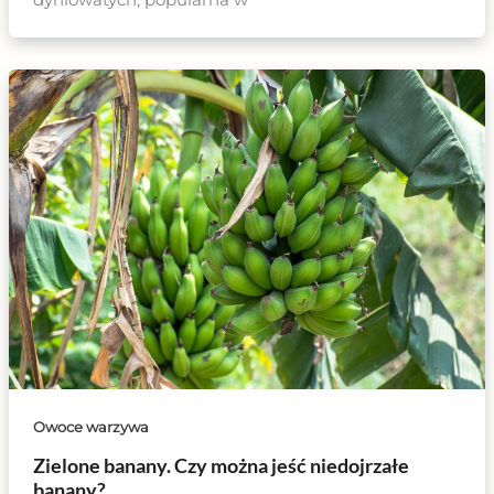
dyniowatych, popularna w
Owoce warzywa
Zielone banany. Czy można jeść niedojrzałe
banany?