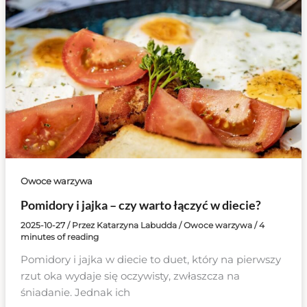
Owoce warzywa
Pomidory i jajka – czy warto łączyć w diecie?
2025-10-27
/ Przez
Katarzyna Labudda
/
Owoce warzywa
/
4
minutes of reading
Pomidory i jajka w diecie to duet, który na pierwszy
rzut oka wydaje się oczywisty, zwłaszcza na
śniadanie. Jednak ich