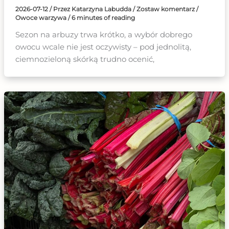
2026-07-12
/ Przez
Katarzyna Labudda
/
Zostaw komentarz
/
Owoce warzywa
/
6 minutes of reading
Sezon na arbuzy trwa krótko, a wybór dobrego
owocu wcale nie jest oczywisty – pod jednolitą,
ciemnozieloną skórką trudno ocenić,