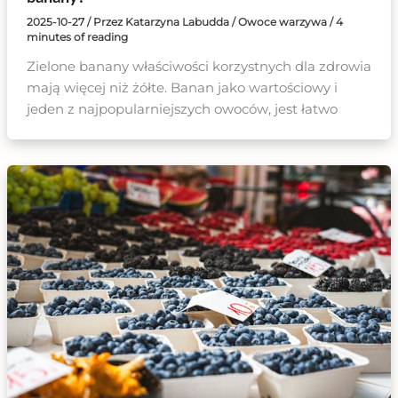
2025-10-27
/ Przez
Katarzyna Labudda
/
Owoce warzywa
/
4
minutes of reading
Zielone banany właściwości korzystnych dla zdrowia
mają więcej niż żółte. Banan jako wartościowy i
jeden z najpopularniejszych owoców, jest łatwo