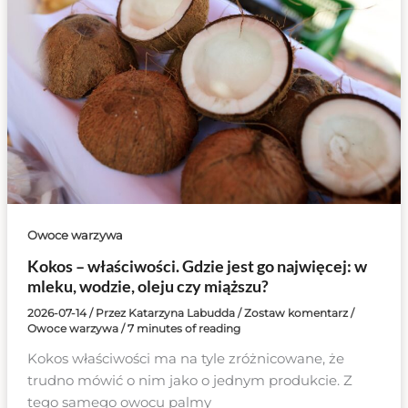
Owoce warzywa
Kokos – właściwości. Gdzie jest go najwięcej: w
mleku, wodzie, oleju czy miąższu?
2026-07-14
/ Przez
Katarzyna Labudda
/
Zostaw komentarz
/
Owoce warzywa
/
7 minutes of reading
Kokos właściwości ma na tyle zróżnicowane, że
trudno mówić o nim jako o jednym produkcie. Z
tego samego owocu palmy