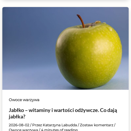
Owoce warzywa
Jabłko – witaminy i wartości odżywcze. Co dają
jabłka?
2026-08-02
/ Przez
Katarzyna Labudda
/
Zostaw komentarz
/
Owoce warzywa
/
4 minutes of reading