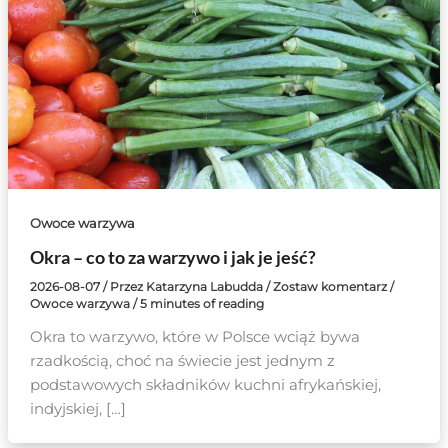
Owoce warzywa
Okra – co to za warzywo i jak je jeść?
2026-08-07
/ Przez
Katarzyna Labudda
/
Zostaw komentarz
/
Owoce warzywa
/
5 minutes of reading
Okra to warzywo, które w Polsce wciąż bywa
rzadkością, choć na świecie jest jednym z
podstawowych składników kuchni afrykańskiej,
indyjskiej, […]