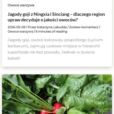
Owoce warzywa
Jagody goji z Ningxia i Sinciang – dlaczego region
upraw decyduje o jakości owoców?
2026-05-09
/ Przez
Katarzyna Labudda
/
Zostaw komentarz
/
Owoce warzywa
/
6 minutes of reading
Jagody goji, owoce kolcowoju pospolitego (Lycium
barbarum), zajmują czołowe miejsce w hierarchii
superfoods nie bez powodu. Jednak w świecie
bakalii