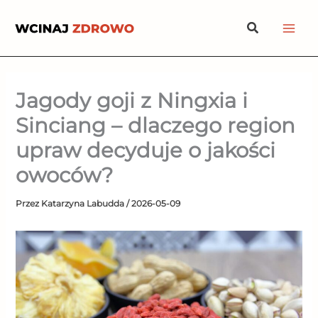
Przejdź
Szukaj
do
treści
Jagody goji z Ningxia i
Sinciang – dlaczego region
upraw decyduje o jakości
owoców?
Przez
Katarzyna Labudda
/
2026-05-09