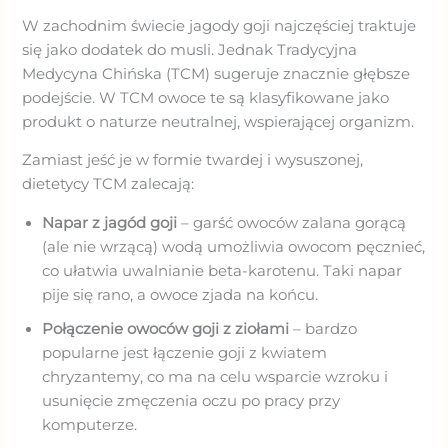
W zachodnim świecie jagody goji najczęściej traktuje
się jako dodatek do musli. Jednak Tradycyjna
Medycyna Chińska (TCM) sugeruje znacznie głębsze
podejście. W TCM owoce te są klasyfikowane jako
produkt o naturze neutralnej, wspierającej organizm.
Zamiast jeść je w formie twardej i wysuszonej,
dietetycy TCM zalecają:
Napar z jagód goji
– garść owoców zalana gorącą
(ale nie wrzącą) wodą umożliwia owocom pęcznieć,
co ułatwia uwalnianie beta-karotenu. Taki napar
pije się rano, a owoce zjada na końcu.
Połączenie owoców goji z ziołami
– bardzo
popularne jest łączenie goji z kwiatem
chryzantemy, co ma na celu wsparcie wzroku i
usunięcie zmęczenia oczu po pracy przy
komputerze.