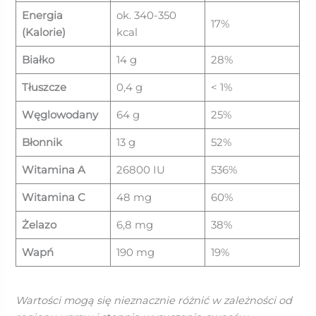
Energia
ok. 340-350
17%
(Kalorie)
kcal
Białko
14 g
28%
Tłuszcze
0,4 g
< 1%
Węglowodany
64 g
25%
Błonnik
13 g
52%
Witamina A
26800 IU
536%
Witamina C
48 mg
60%
Żelazo
6,8 mg
38%
Wapń
190 mg
19%
Wartości mogą się nieznacznie różnić w zależności od