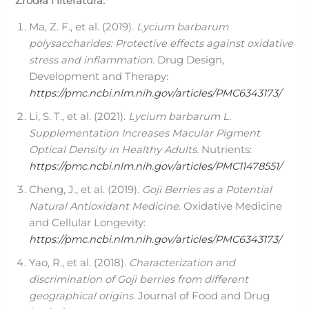
Źródła i literatura:
Ma, Z. F., et al. (2019).
Lycium barbarum
polysaccharides: Protective effects against oxidative
stress and inflammation
. Drug Design,
Development and Therapy:
https://pmc.ncbi.nlm.nih.gov/articles/PMC6343173/
Li, S. T., et al. (2021).
Lycium barbarum L.
Supplementation Increases Macular Pigment
Optical Density in Healthy Adults
. Nutrients:
https://pmc.ncbi.nlm.nih.gov/articles/PMC11478551/
Cheng, J., et al. (2019).
Goji Berries as a Potential
Natural Antioxidant Medicine
. Oxidative Medicine
and Cellular Longevity:
https://pmc.ncbi.nlm.nih.gov/articles/PMC6343173/
Yao, R., et al. (2018).
Characterization and
discrimination of Goji berries from different
geographical origins
. Journal of Food and Drug