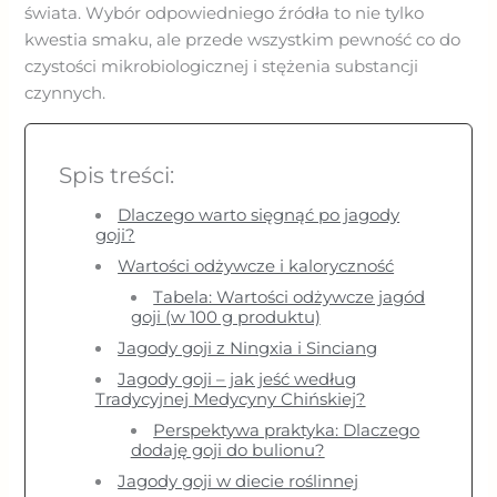
świata. Wybór odpowiedniego źródła to nie tylko
kwestia smaku, ale przede wszystkim pewność co do
czystości mikrobiologicznej i stężenia substancji
czynnych.
Spis treści:
Dlaczego warto sięgnąć po jagody
goji?
Wartości odżywcze i kaloryczność
Tabela: Wartości odżywcze jagód
goji (w 100 g produktu)
Jagody goji z Ningxia i Sinciang
Jagody goji – jak jeść według
Tradycyjnej Medycyny Chińskiej?
Perspektywa praktyka: Dlaczego
dodaję goji do bulionu?
Jagody goji w diecie roślinnej