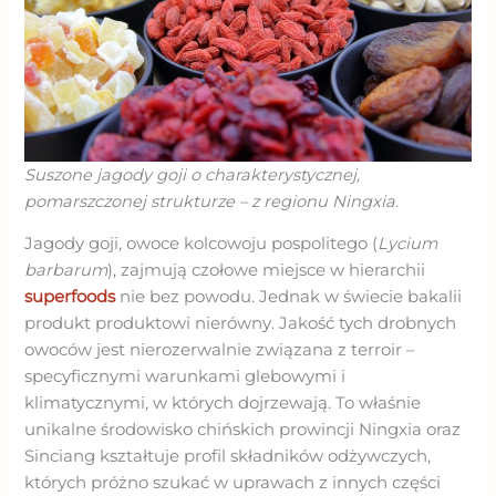
Suszone jagody goji o charakterystycznej,
pomarszczonej strukturze – z regionu Ningxia.
Jagody goji, owoce kolcowoju pospolitego (
Lycium
barbarum
), zajmują czołowe miejsce w hierarchii
superfoods
nie bez powodu. Jednak w świecie bakalii
produkt produktowi nierówny. Jakość tych drobnych
owoców jest nierozerwalnie związana z terroir –
specyficznymi warunkami glebowymi i
klimatycznymi, w których dojrzewają. To właśnie
unikalne środowisko chińskich prowincji Ningxia oraz
Sinciang kształtuje profil składników odżywczych,
których próżno szukać w uprawach z innych części