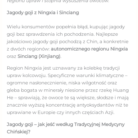
regionu upraw i stopnia wysuszenia owoców.
Jagody goji z Ningxia i Sinciang
Wielu konsumentów popełnia błąd, kupując jagody
goji bez sprawdzenia ich pochodzenia. Najlepsze
jakościowo jagody goji pochodzą z Chin, a konkretnie
z dwóch regionów:
autonomicznego regionu Ningxia
oraz
Sinciang (Xinjiang)
.
Region Ningxia jest uznawany za kolebkę tradycji
upraw kolcowoju. Specyficzne warunki klimatyczne –
ogromne nasłonecznienie, niska wilgotność oraz
gleba bogata w minerały niesione przez rzekę Huang
He – sprawiają, że owoce te są większe, słodsze i mają
znacznie wyższą koncentrację antyoksydantów niż te
uprawiane w Europie czy innych częściach Azji.
Jagody goji – jak jeść według Tradycyjnej Medycyny
Chińskiej?