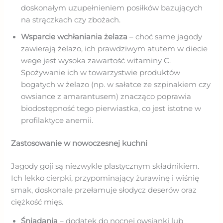
doskonałym uzupełnieniem posiłków bazujących
na strączkach czy zbożach.
Wsparcie wchłaniania żelaza
– choć same jagody
zawierają żelazo, ich prawdziwym atutem w diecie
wege jest wysoka zawartość witaminy C.
Spożywanie ich w towarzystwie produktów
bogatych w żelazo (np. w sałatce ze szpinakiem czy
owsiance z amarantusem) znacząco poprawia
biodostępność tego pierwiastka, co jest istotne w
profilaktyce anemii.
Zastosowanie w nowoczesnej kuchni
Jagody goji są niezwykle plastycznym składnikiem.
Ich lekko cierpki, przypominający żurawinę i wiśnię
smak, doskonale przełamuje słodycz deserów oraz
ciężkość mięs.
Śniadania
– dodatek do nocnej owsianki lub