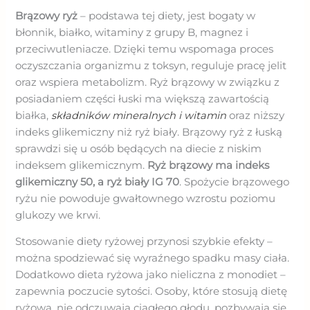
Brązowy ryż
– podstawa tej diety, jest bogaty w
błonnik, białko, witaminy z grupy B, magnez i
przeciwutleniacze. Dzięki temu wspomaga proces
oczyszczania organizmu z toksyn, reguluje pracę jelit
oraz wspiera metabolizm. Ryż brązowy w związku z
posiadaniem części łuski ma większą zawartością
białka,
składników mineralnych i witamin
oraz niższy
indeks glikemiczny niż ryż biały. Brązowy ryż z łuską
sprawdzi się u osób będących na diecie z niskim
indeksem glikemicznym.
Ryż brązowy ma indeks
glikemiczny 50, a ryż biały IG 70
. Spożycie brązowego
ryżu nie powoduje gwałtownego wzrostu poziomu
glukozy we krwi.
Stosowanie diety ryżowej przynosi szybkie efekty –
można spodziewać się wyraźnego spadku masy ciała.
Dodatkowo dieta ryżowa jako nieliczna z monodiet –
zapewnia poczucie sytości. Osoby, które stosują dietę
ryżową, nie odczuwają ciągłego głodu, pozbywają się