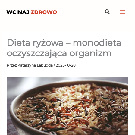
Przejdź
Szukaj
do
treści
Dieta ryżowa – monodieta
oczyszczająca organizm
Przez
Katarzyna Labudda
/
2025-10-28