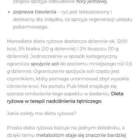
złogów sprzyja odbudowie
flory jelitowej
,
poprawa trawienia
– ryż jest lekkostrawny i
delikatny dla żołądka, co sprzyja regeneracji układu
pokarmowego.
Monodieta dieta ryżowa dostarcza dziennie ok. 1200
kcal, 5% białka (20 g dziennie) i 2% tłuszczu (10 g
dziennie). Jednocześnie
w sposób kategoryczny
ogranicza
spożycie soli
do poziomu mniejszego niż 0,5
g dziennie. Ograniczenie spożycia soli często jest
czynnikiem, który pomaga unormować zbyt wysokie
ciśnienie krwi. Na portalu Pub Med znajduje się
szersze omówienie tego aspektu w badaniu:
Dieta
ryżowa w terapii nadciśnienia tętniczego
.
Jakie zalety ma dieta ryżowa?
Prosta dieta ryżowa bazuje na jednym składniku, a
dzięki temu
metabolizm staje się znacznie bardziej