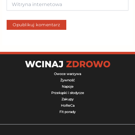
Witryna
internetowa
Owoce warzywa
Żywność
Napoje
Przekąski i słodycze
Zakupy
HoReCa
Fit porady