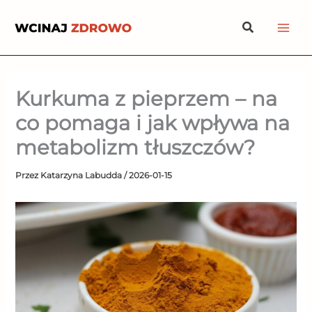
Przejdź
Szukaj
do
treści
Kurkuma z pieprzem – na
co pomaga i jak wpływa na
metabolizm tłuszczów?
Przez
Katarzyna Labudda
/
2026-01-15