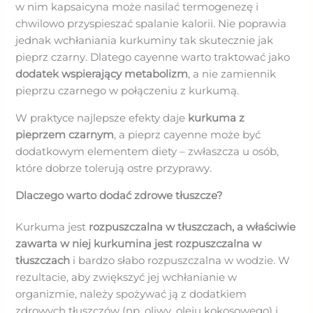
w nim kapsaicyna może nasilać termogenezę i
chwilowo przyspieszać spalanie kalorii. Nie poprawia
jednak wchłaniania kurkuminy tak skutecznie jak
pieprz czarny. Dlatego cayenne warto traktować jako
dodatek wspierający metabolizm
, a nie zamiennik
pieprzu czarnego w połączeniu z kurkumą.
W praktyce najlepsze efekty daje
kurkuma z
pieprzem czarnym
, a pieprz cayenne może być
dodatkowym elementem diety – zwłaszcza u osób,
które dobrze tolerują ostre przyprawy.
Dlaczego warto dodać zdrowe tłuszcze?
Kurkuma jest
rozpuszczalna w tłuszczach, a właściwie
zawarta w niej kurkumina jest rozpuszczalna w
tłuszczach
i bardzo słabo rozpuszczalna w wodzie. W
rezultacie, aby zwiększyć jej wchłanianie w
organizmie, należy spożywać ją z dodatkiem
zdrowych tłuszczów (np. oliwy, oleju kokosowego) i