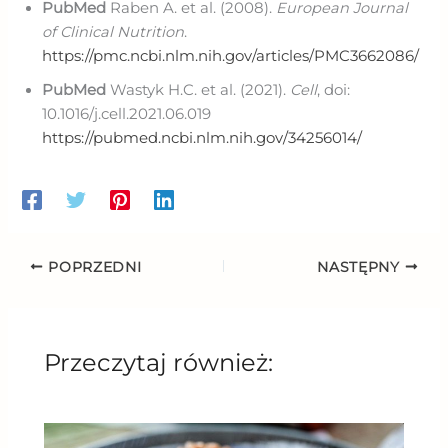
PubMed
Raben A. et al. (2008).
European Journal
of Clinical Nutrition
.
https://pmc.ncbi.nlm.nih.gov/articles/PMC3662086/
PubMed
Wastyk H.C. et al. (2021).
Cell
, doi:
10.1016/j.cell.2021.06.019
https://pubmed.ncbi.nlm.nih.gov/34256014/
POPRZEDNI
NASTĘPNY
Przeczytaj również: