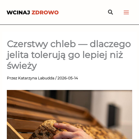
Przejdź
Szukaj
do
treści
Czerstwy chleb — dlaczego
jelita tolerują go lepiej niż
świeży
Przez
Katarzyna Labudda
/
2026-05-14