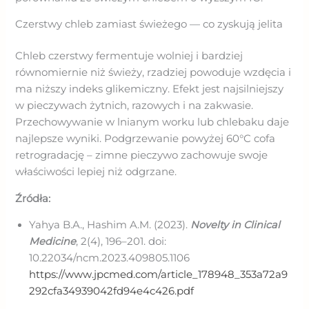
Czerstwy chleb zamiast świeżego — co zyskują jelita
Chleb czerstwy fermentuje wolniej i bardziej
równomiernie niż świeży, rzadziej powoduje wzdęcia i
ma niższy indeks glikemiczny. Efekt jest najsilniejszy
w pieczywach żytnich, razowych i na zakwasie.
Przechowywanie w lnianym worku lub chlebaku daje
najlepsze wyniki. Podgrzewanie powyżej 60°C cofa
retrogradację – zimne pieczywo zachowuje swoje
właściwości lepiej niż odgrzane.
Źródła:
Yahya B.A., Hashim A.M. (2023).
Novelty in Clinical
Medicine
, 2(4), 196–201. doi:
10.22034/ncm.2023.409805.1106
https://www.jpcmed.com/article_178948_353a72a9
292cfa34939042fd94e4c426.pdf