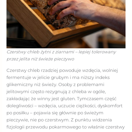
Czerstwy chleb żytni z ziarnami – lepiej tolerowany
przez jelita niż świeże pieczywo
Czerstwy chleb rzadziej powoduje wzdęcia, wolniej
fermentuje w jelicie grubym i ma niższy indeks
glikemiczny niż świeży. Osoby z problemami
jelitowymi często rezygnują z chleba w ogóle,
zakładając że winny jest gluten. Tymczasem część
dolegliwości – wzdęcia, uczucie ciężkości, dyskomfort
po posiłku – pojawia się głównie po świeżym
pieczywie, nie po czerstwym. Z punktu widzenia
fizjologii przewodu pokarmowego to właśnie czerstwy