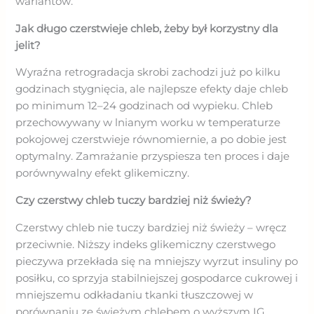
wariantów.
Jak długo czerstwieje chleb, żeby był korzystny dla
jelit?
Wyraźna retrogradacja skrobi zachodzi już po kilku
godzinach stygnięcia, ale najlepsze efekty daje chleb
po minimum 12–24 godzinach od wypieku. Chleb
przechowywany w lnianym worku w temperaturze
pokojowej czerstwieje równomiernie, a po dobie jest
optymalny. Zamrażanie przyspiesza ten proces i daje
porównywalny efekt glikemiczny.
Czy czerstwy chleb tuczy bardziej niż świeży?
Czerstwy chleb nie tuczy bardziej niż świeży – wręcz
przeciwnie. Niższy indeks glikemiczny czerstwego
pieczywa przekłada się na mniejszy wyrzut insuliny po
posiłku, co sprzyja stabilniejszej gospodarce cukrowej i
mniejszemu odkładaniu tkanki tłuszczowej w
porównaniu ze świeżym chlebem o wyższym IG.