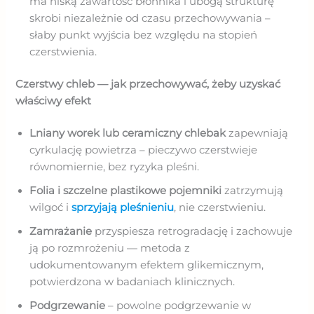
ma niską zawartość błonnika i ubogą strukturę
skrobi niezależnie od czasu przechowywania –
słaby punkt wyjścia bez względu na stopień
czerstwienia.
Czerstwy chleb — jak przechowywać, żeby uzyskać
właściwy efekt
Lniany worek lub ceramiczny chlebak
zapewniają
cyrkulację powietrza – pieczywo czerstwieje
równomiernie, bez ryzyka pleśni.
Folia i szczelne plastikowe pojemniki
zatrzymują
wilgoć i
sprzyjają pleśnieniu
, nie czerstwieniu.
Zamrażanie
przyspiesza retrogradację i zachowuje
ją po rozmrożeniu — metoda z
udokumentowanym efektem glikemicznym,
potwierdzona w badaniach klinicznych.
Podgrzewanie
– powolne podgrzewanie w