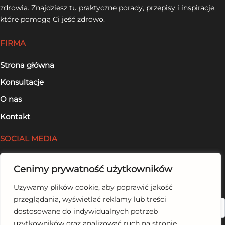
zdrowia. Znajdziesz tu praktyczne porady, przepisy i inspiracje,
które pomogą Ci jeść zdrowo.
FIRMA
Strona główna
Konsultacje
O nas
Kontakt
SOCIAL MEDIA
Facebook
Cenimy prywatność użytkowników
LinkedIn
Używamy plików cookie, aby poprawić jakość
przeglądania, wyświetlać reklamy lub treści
Szukaj
dostosowane do indywidualnych potrzeb
użytkowników oraz analizować ruch na stronie.