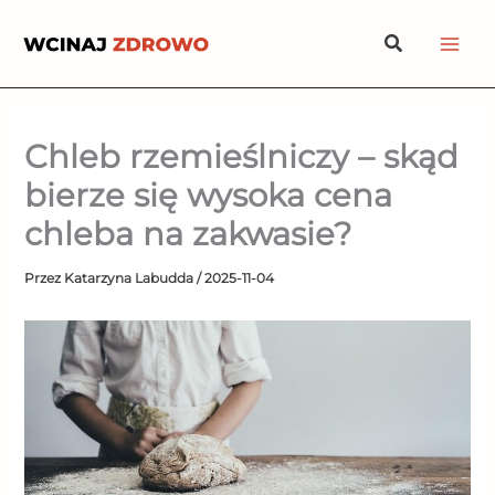
Przejdź
Szukaj
do
treści
Chleb rzemieślniczy – skąd
bierze się wysoka cena
chleba na zakwasie?
Przez
Katarzyna Labudda
/
2025-11-04