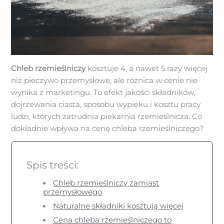
Chleb rzemieślniczy
kosztuje 4, a nawet 5 razy więcej
niż pieczywo przemysłowe, ale różnica w cenie nie
wynika z marketingu. To efekt jakości składników,
dojrzewania ciasta, sposobu wypieku i kosztu pracy
ludzi, których zatrudnia piekarnia rzemieślnicza. Co
dokładnie wpływa na cenę chleba rzemieślniczego?
Spis treści:
Chleb rzemieślniczy zamiast
przemysłowego
Naturalne składniki kosztują więcej
Cena chleba rzemieślniczego to