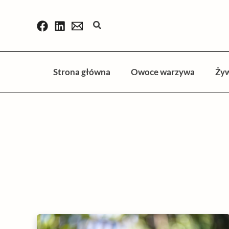
Przejdź
do
Szukaj
treści
Strona główna
Owoce warzywa
Ży