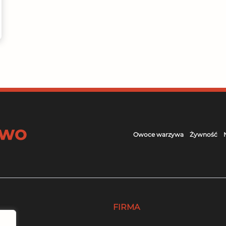
Owoce warzywa
Żywność
FIRMA