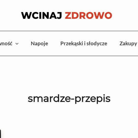
wność
Napoje
Przekąski i słodycze
Zakupy
smardze-przepis