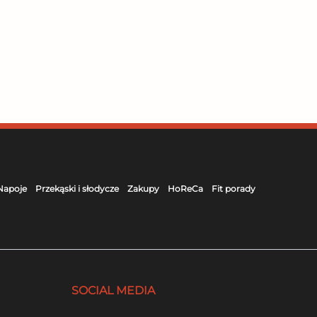
Napoje
Przekąski i słodycze
Zakupy
HoReCa
Fit porady
SOCIAL MEDIA