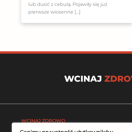
lub dusić z cebulą. Pojawiły się już
pierwsze wiosenne […]
WCINAJ ZDROWO