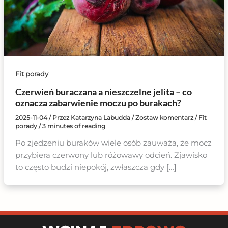
Fit porady
Czerwień buraczana a nieszczelne jelita – co
oznacza zabarwienie moczu po burakach?
2025-11-04
/ Przez
Katarzyna Labudda
/
Zostaw komentarz
/
Fit
porady
/
3 minutes of reading
Po zjedzeniu buraków wiele osób zauważa, że mocz
przybiera czerwony lub różowawy odcień. Zjawisko
to często budzi niepokój, zwłaszcza gdy […]