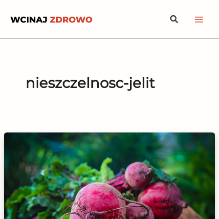
Przejdź
Szukaj
do
treści
nieszczelnosc-jelit