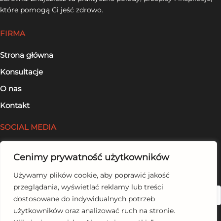
które pomogą Ci jeść zdrowo.
FIRMA
Strona główna
Konsultacje
O nas
Kontakt
SOCIAL MEDIA
Facebook
Cenimy prywatność użytkowników
LinkedIn
Używamy plików cookie, aby poprawić jakość
przeglądania, wyświetlać reklamy lub treści
Szukaj
dostosowane do indywidualnych potrzeb
użytkowników oraz analizować ruch na stronie.