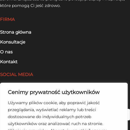
które pomogą Ci jeść zdrowo.
FIRMA
Strona główna
Konsultacje
O nas
Kontakt
SOCIAL MEDIA
Facebook
Cenimy prywatność użytkowników
LinkedIn
Używamy plików cookie, aby poprawić jakość
przeglądania, wyświetlać reklamy lub treści
Szukaj
dostosowane do indywidualnych potrzeb
użytkowników oraz analizować ruch na stronie.