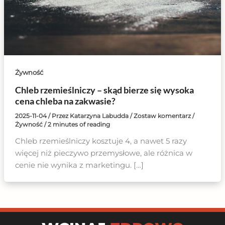
Żywność
Chleb rzemieślniczy – skąd bierze się wysoka
cena chleba na zakwasie?
2025-11-04
/ Przez
Katarzyna Labudda
/
Zostaw komentarz
/
Żywność
/
2 minutes of reading
Chleb rzemieślniczy kosztuje 4, a nawet 5 razy
więcej niż pieczywo przemysłowe, ale różnica w
cenie nie wynika z marketingu. […]