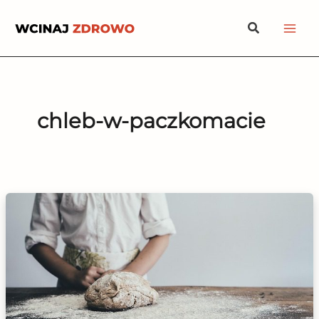
Przejdź
Szukaj
do
treści
chleb-w-paczkomacie