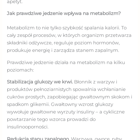
apetyt.
Jak prawdziwe jedzenie wpływa na metabolizm?
Metabolizm to nie tylko szybkość spalania kalorii. To
cały zespół procesów, w których organizm przetwarza
składniki odżywcze, reguluje poziom hormonów,
produkuje energię i zarządza stanem zapalnym.
Prawdziwe jedzenie działa na metabolizm na kilku
poziomach:
Stabilizacja glukozy we krwi.
Błonnik z warzyw i
produktów pełnoziarnistych spowalnia wchłanianie
cukrów prostych, zapobiegając gwałtownym skokom i
spadkom glikemii. Gwałtowny wzrost glukozy
wywołuje gwałtowne wyrzuty insuliny – a cykliczne
powtarzanie tego wzorca prowadzi do
insulinooporności.
Redukcja stanu zapalnego.
Warzywa, owoce, ryby,