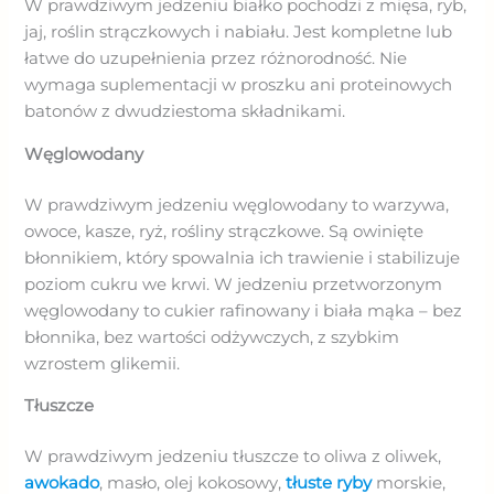
W prawdziwym jedzeniu białko pochodzi z mięsa, ryb,
jaj, roślin strączkowych i nabiału. Jest kompletne lub
łatwe do uzupełnienia przez różnorodność. Nie
wymaga suplementacji w proszku ani proteinowych
batonów z dwudziestoma składnikami.
Węglowodany
W prawdziwym jedzeniu węglowodany to warzywa,
owoce, kasze, ryż, rośliny strączkowe. Są owinięte
błonnikiem, który spowalnia ich trawienie i stabilizuje
poziom cukru we krwi. W jedzeniu przetworzonym
węglowodany to cukier rafinowany i biała mąka – bez
błonnika, bez wartości odżywczych, z szybkim
wzrostem glikemii.
Tłuszcze
W prawdziwym jedzeniu tłuszcze to oliwa z oliwek,
awokado
, masło, olej kokosowy,
tłuste ryby
morskie,