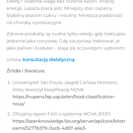
Efekty? Stabilna waga bez liczenia kalorii. Więcej
energii. Lepsza praca jelit. Mniejszy stan zapalny.
Stabilny poziom cukru i insuliny. Mniejsza podatność
na choroby cywilizacyjne.
Zdrowe produkty są nudne tylko wtedy, gdy traktujesz
jedzenie jako rozrywkę. Gdy zaczynasz traktować je
jako paliwo i budulec – stają się oczywistym wyborem.
Umów
konsultację dietetyczną
Źródła i literatura
:
Uniwersytet São Paulo, zespół Carlosa Monteiro,
który stworzył klasyfikację NOVA
https://nupens.fsp.usp.br/en/food-classification-
nova/
Oficjalny raport FAO o systemie NOVA (PDF)
https://openknowledge.fao.org/server/api/core/bitstr
eams/5277b379-0acb-4d97-a6a3-