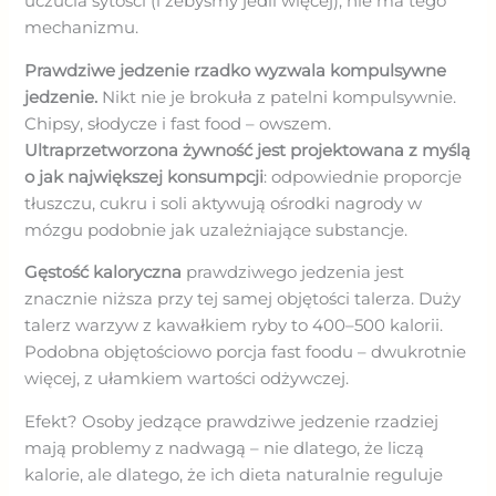
uczucia sytości (i żebyśmy jedli więcej), nie ma tego
mechanizmu.
Prawdziwe jedzenie rzadko wyzwala kompulsywne
jedzenie.
Nikt nie je brokuła z patelni kompulsywnie.
Chipsy, słodycze i fast food – owszem.
Ultraprzetworzona żywność jest projektowana z myślą
o jak największej konsumpcji
: odpowiednie proporcje
tłuszczu, cukru i soli aktywują ośrodki nagrody w
mózgu podobnie jak uzależniające substancje.
Gęstość kaloryczna
prawdziwego jedzenia jest
znacznie niższa przy tej samej objętości talerza. Duży
talerz warzyw z kawałkiem ryby to 400–500 kalorii.
Podobna objętościowo porcja fast foodu – dwukrotnie
więcej, z ułamkiem wartości odżywczej.
Efekt? Osoby jedzące prawdziwe jedzenie rzadziej
mają problemy z nadwagą – nie dlatego, że liczą
kalorie, ale dlatego, że ich dieta naturalnie reguluje