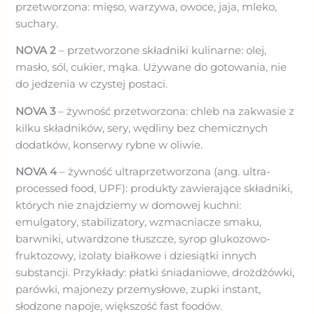
przetworzona: mięso, warzywa, owoce, jaja, mleko,
suchary.
NOVA 2
– przetworzone składniki kulinarne: olej,
masło, sól, cukier, mąka. Używane do gotowania, nie
do jedzenia w czystej postaci.
NOVA 3
– żywność przetworzona: chleb na zakwasie z
kilku składników, sery, wędliny bez chemicznych
dodatków, konserwy rybne w oliwie.
NOVA 4
– żywność ultraprzetworzona (ang. ultra-
processed food, UPF): produkty zawierające składniki,
których nie znajdziemy w domowej kuchni:
emulgatory, stabilizatory, wzmacniacze smaku,
barwniki, utwardzone tłuszcze, syrop glukozowo-
fruktozowy, izolaty białkowe i dziesiątki innych
substancji. Przykłady: płatki śniadaniowe, drożdżówki,
parówki, majonezy przemysłowe, zupki instant,
słodzone napoje, większość fast foodów.