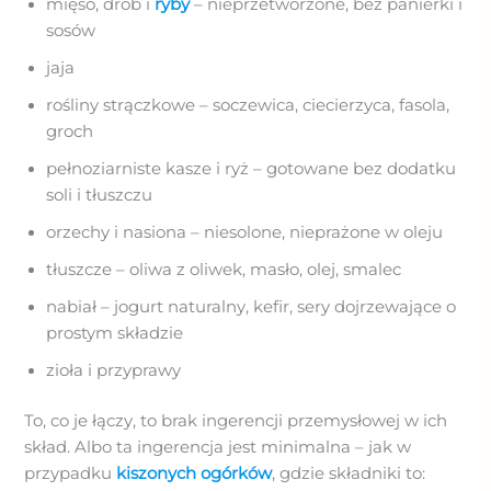
mięso, drób i
ryby
– nieprzetworzone, bez panierki i
sosów
jaja
rośliny strączkowe – soczewica, ciecierzyca, fasola,
groch
pełnoziarniste kasze i ryż – gotowane bez dodatku
soli i tłuszczu
orzechy i nasiona – niesolone, nieprażone w oleju
tłuszcze – oliwa z oliwek, masło, olej, smalec
nabiał – jogurt naturalny, kefir, sery dojrzewające o
prostym składzie
zioła i przyprawy
To, co je łączy, to brak ingerencji przemysłowej w ich
skład. Albo ta ingerencja jest minimalna – jak w
przypadku
kiszonych ogórków
, gdzie składniki to: