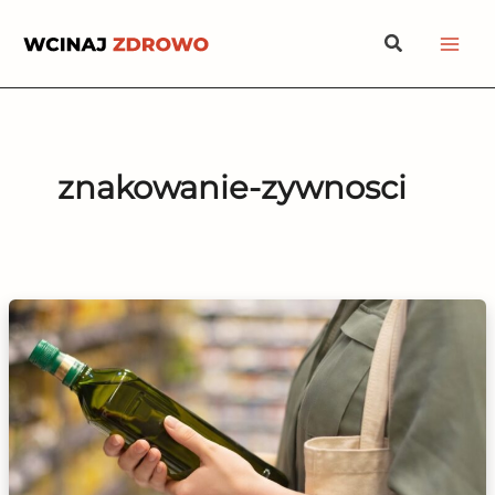
Przejdź
Szukaj
do
treści
znakowanie-zywnosci