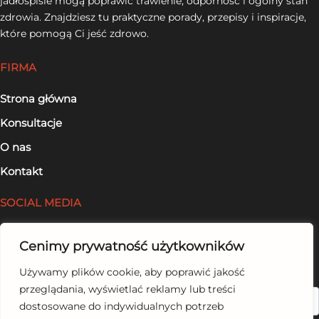
jadłospisie mogą poprawić trawienie, odporność i ogólny stan
zdrowia. Znajdziesz tu praktyczne porady, przepisy i inspiracje,
które pomogą Ci jeść zdrowo.
FIRMA
Strona główna
Konsultacje
O nas
Kontakt
SOCIAL MEDIA
Facebook
Cenimy prywatność użytkowników
LinkedIn
Używamy plików cookie, aby poprawić jakość
przeglądania, wyświetlać reklamy lub treści
Szukaj
dostosowane do indywidualnych potrzeb