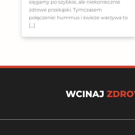
sięgamy po szybkie, ale niekoniecznie
zdrowe przekąski. Tymczasem
połączenie: hummus i świeże warzywa to
[…]