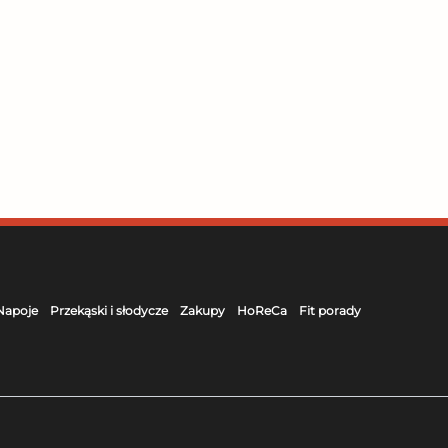
Napoje
Przekąski i słodycze
Zakupy
HoReCa
Fit porady