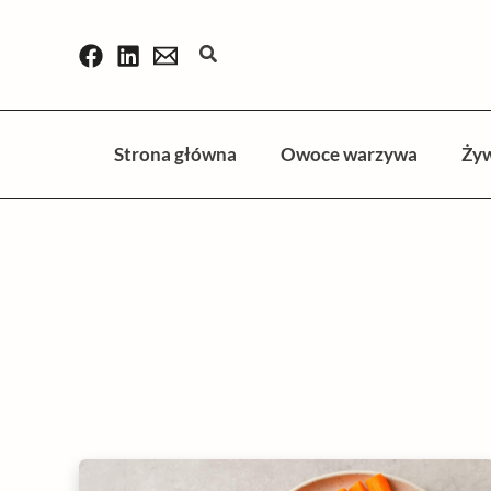
Przejdź
do
Szukaj
treści
Strona główna
Owoce warzywa
Ży