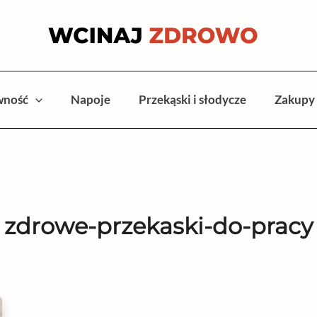
wność
Napoje
Przekąski i słodycze
Zakupy
zdrowe-przekaski-do-pracy