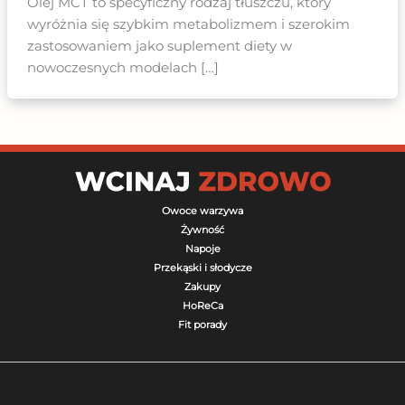
Olej MCT to specyficzny rodzaj tłuszczu, który
wyróżnia się szybkim metabolizmem i szerokim
zastosowaniem jako suplement diety w
nowoczesnych modelach […]
Owoce warzywa
Żywność
Napoje
Przekąski i słodycze
Zakupy
HoReCa
Fit porady