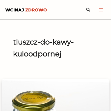
Przejdź
Szukaj
do
treści
tluszcz-do-kawy-
kuloodpornej