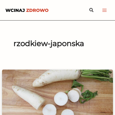
Przejdź
Szukaj
do
treści
rzodkiew-japonska