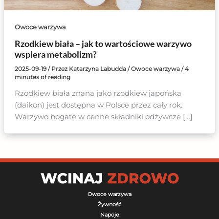
Owoce warzywa
Rzodkiew biała – jak to wartościowe warzywo
wspiera metabolizm?
2025-09-19
/ Przez
Katarzyna Labudda
/
Owoce warzywa
/
4
minutes of reading
Rzodkiew biała znana jako rzodkiew japońska
(daikon) jest dostępna w Polsce przez cały rok.
Warzywo bogate w cenne składniki odżywcze […]
Owoce warzywa
Żywność
Napoje