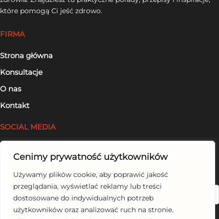
które pomogą Ci jeść zdrowo.
FIRMA
Strona główna
Konsultacje
O nas
Kontakt
SOCIAL MEDIA
Facebook
Cenimy prywatność użytkowników
LinkedIn
Używamy plików cookie, aby poprawić jakość
przeglądania, wyświetlać reklamy lub treści
Szukaj
dostosowane do indywidualnych potrzeb
użytkowników oraz analizować ruch na stronie.