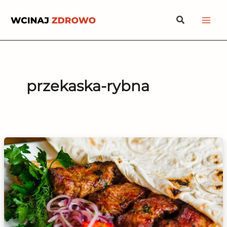
Przejdź
Szukaj
do
treści
przekaska-rybna