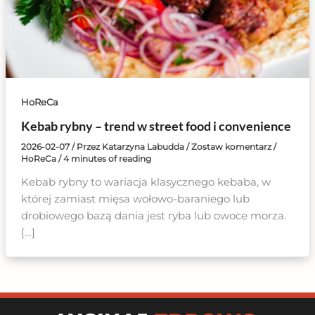
HoReCa
Kebab rybny – trend w street food i convenience
2026-02-07
/ Przez
Katarzyna Labudda
/
Zostaw komentarz
/
HoReCa
/
4 minutes of reading
Kebab rybny to wariacja klasycznego kebaba, w
której zamiast mięsa wołowo-baraniego lub
drobiowego bazą dania jest ryba lub owoce morza.
[…]