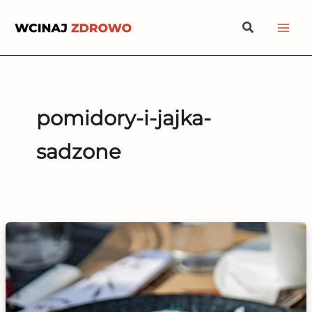
Przejdź
Szukaj
do
treści
pomidory-i-jajka-
sadzone