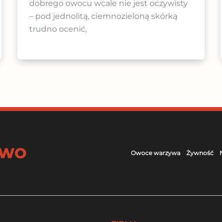
dobrego owocu wcale nie jest oczywisty
– pod jednolitą, ciemnozieloną skórką
trudno ocenić,
Owoce warzywa
Żywność