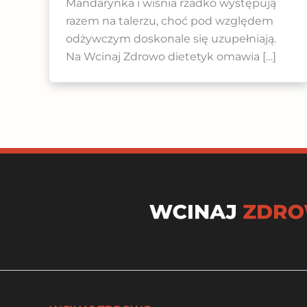
Mandarynka i wiśnia rzadko występują
razem na talerzu, choć pod względem
odżywczym doskonale się uzupełniają.
Na Wcinaj Zdrowo dietetyk omawia […]