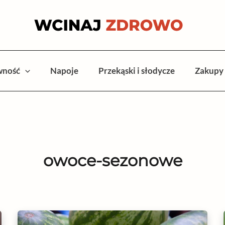
wność
Napoje
Przekąski i słodycze
Zakupy
owoce-sezonowe