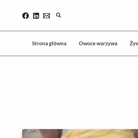
Przejdź
do
Szukaj
treści
Strona główna
Owoce warzywa
Ży