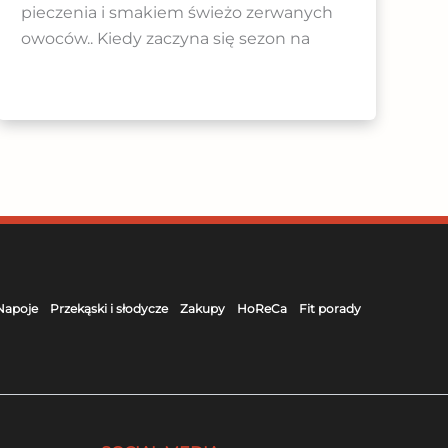
pieczenia i smakiem świeżo zerwanych
owoców.. Kiedy zaczyna się sezon na
Napoje
Przekąski i słodycze
Zakupy
HoReCa
Fit porady