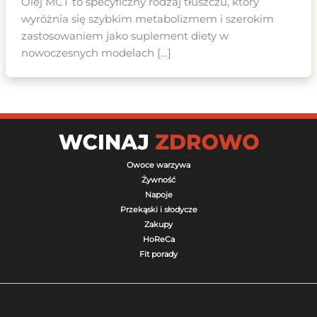
Olej MCT to specyficzny rodzaj tłuszczu, który
wyróżnia się szybkim metabolizmem i szerokim
zastosowaniem jako suplement diety w
nowoczesnych modelach […]
Owoce warzywa
Żywność
Napoje
Przekąski i słodycze
Zakupy
HoReCa
Fit porady