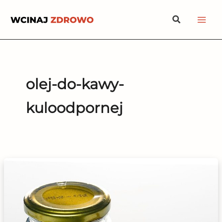
Przejdź
Szukaj
do
treści
olej-do-kawy-
kuloodpornej