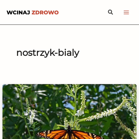
Przejdź
Szukaj
do
treści
nostrzyk-bialy