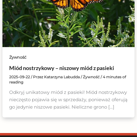
Żywność
Miód nostrzykowy – niszowy miód z pasieki
2025-09-22
/ Przez
Katarzyna Labudda
/
Żywność
/
4 minutes of
reading
Odkryj unikatowy miód z pasieki! Miód nostrzykowy
nieczęsto pojawia się w sprzedaży, ponieważ oferują
go jedynie niszowe pasieki. Nieliczne grono […]