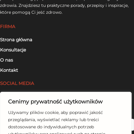
zdrowia. Znajdziesz tu praktyczne porady, przepisy i inspiracje,
które pomogą Ci jeść zdrowo.
FIRMA
Strona główna
Konsultacje
O nas
Kontakt
SOCIAL MEDIA
Facebook
Cenimy prywatność użytkowników
LinkedIn
Używamy plików cookie, aby poprawić jakość
przeglądania, wyświetlać reklamy lub treści
Szukaj
dostosowane do indywidualnych potrzeb