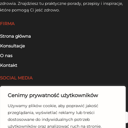
zdrowia. Znajdziesz tu praktyczne porady, przepisy i inspiracje,
które pomogą Ci jeść zdrowo.
FIRMA
Strona główna
Konsultacje
O nas
Kontakt
SOCIAL MEDIA
Facebook
Cenimy prywatność użytkowników
LinkedIn
Używamy plików cookie, aby poprawić jakość
przeglądania, wyświetlać reklamy lub treści
Szukaj
dostosowane do indywidualnych potrzeb
użytkowników oraz analizować ruch na stronie.