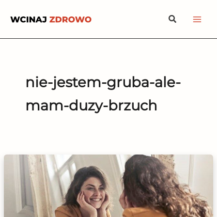
Przejdź
Szukaj
do
treści
nie-jestem-gruba-ale-
mam-duzy-brzuch