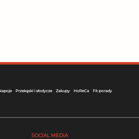
Napoje
Przekąski i słodycze
Zakupy
HoReCa
Fit porady
SOCIAL MEDIA