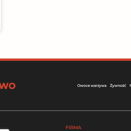
Owoce warzywa
Żywność
FIRMA