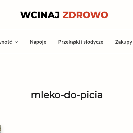
wność
Napoje
Przekąski i słodycze
Zakupy
mleko-do-picia