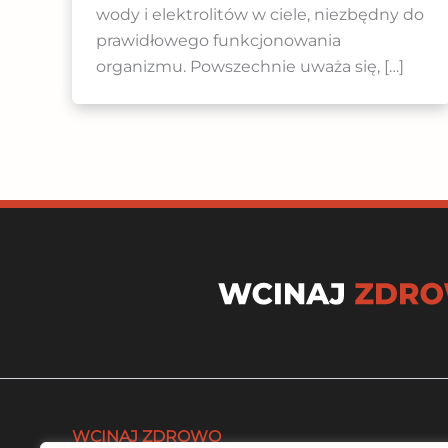
wody i elektrolitów w ciele, niezbędny do
prawidłowego funkcjonowania
organizmu. Powszechnie uważa się, […]
WCINAJ ZDROWO