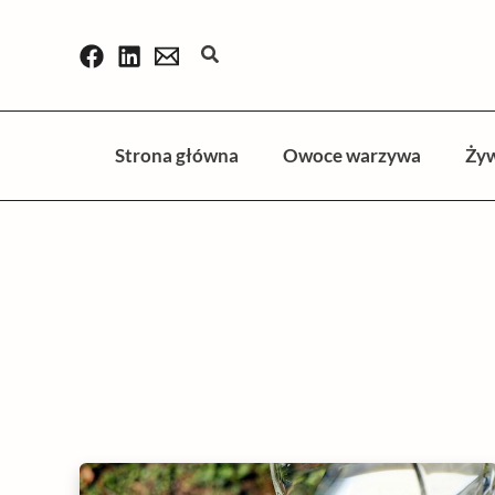
Przejdź
do
Szukaj
treści
Strona główna
Owoce warzywa
Ży