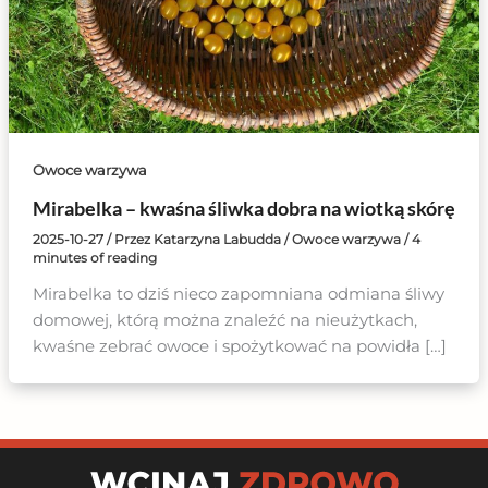
Owoce warzywa
Mirabelka – kwaśna śliwka dobra na wiotką skórę
2025-10-27
/ Przez
Katarzyna Labudda
/
Owoce warzywa
/
4
minutes of reading
Mirabelka to dziś nieco zapomniana odmiana śliwy
domowej, którą można znaleźć na nieużytkach,
kwaśne zebrać owoce i spożytkować na powidła […]