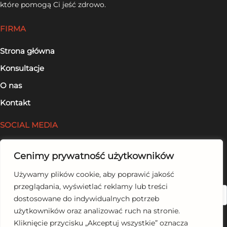
które pomogą Ci jeść zdrowo.
FIRMA
Strona główna
Konsultacje
O nas
Kontakt
SOCIAL MEDIA
Facebook
Cenimy prywatność użytkowników
LinkedIn
Używamy plików cookie, aby poprawić jakość
przeglądania, wyświetlać reklamy lub treści
Szukaj
dostosowane do indywidualnych potrzeb
użytkowników oraz analizować ruch na stronie.
Kliknięcie przycisku „Akceptuj wszystkie” oznacza