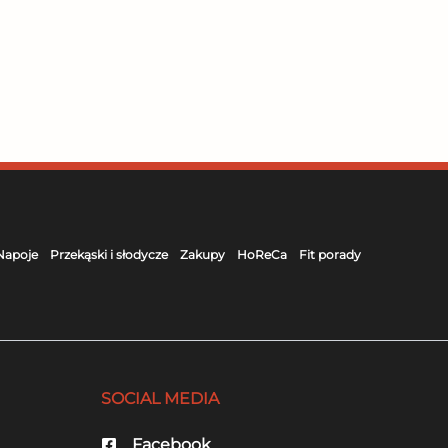
Napoje
Przekąski i słodycze
Zakupy
HoReCa
Fit porady
SOCIAL MEDIA
Facebook