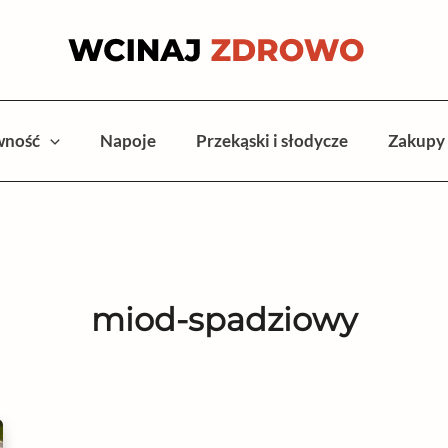
wność
Napoje
Przekąski i słodycze
Zakupy
miod-spadziowy