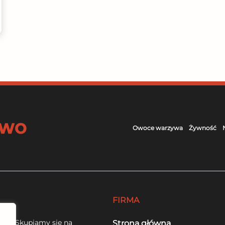
Owoce warzywa
Żywność
FIRMA
cia.
Skupiamy się na
Strona główna