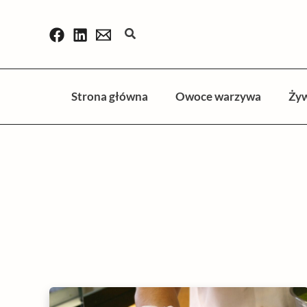
Przejdź
do
Szukaj
treści
Strona główna
Owoce warzywa
Ży