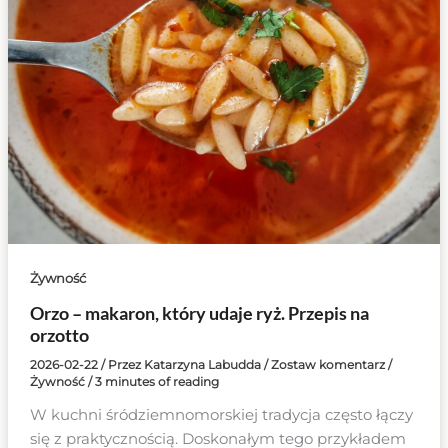
Żywność
Orzo – makaron, który udaje ryż. Przepis na
orzotto
2026-02-22
/ Przez
Katarzyna Labudda
/
Zostaw komentarz
/
Żywność
/
3 minutes of reading
W kuchni śródziemnomorskiej tradycja często łączy
się z praktycznością. Doskonałym tego przykładem