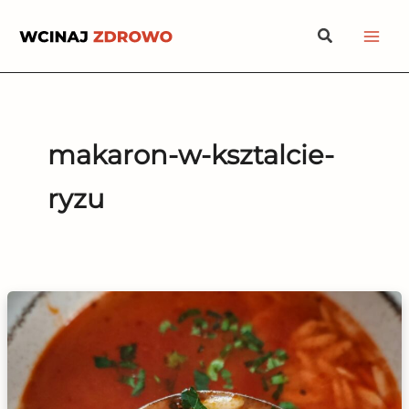
Przejdź
Szukaj
do
treści
makaron-w-ksztalcie-
ryzu