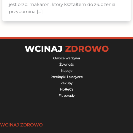
jest orzo: makaron, który kształtem do złudzenia
przypomina […]
Owoce warzywa
Żywność
Napoje
Przekąski i słodycze
Zakupy
HoReCa
Fit porady
WCINAJ ZDROWO