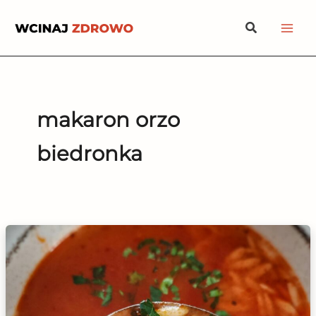
Przejdź
Szukaj
do
treści
makaron orzo
biedronka