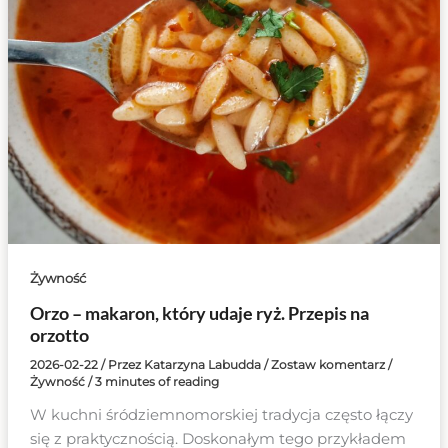
Żywność
Orzo – makaron, który udaje ryż. Przepis na
orzotto
2026-02-22
/ Przez
Katarzyna Labudda
/
Zostaw komentarz
/
Żywność
/
3 minutes of reading
W kuchni śródziemnomorskiej tradycja często łączy
się z praktycznością. Doskonałym tego przykładem