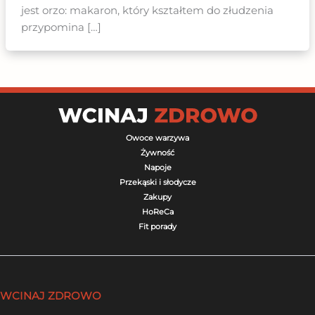
jest orzo: makaron, który kształtem do złudzenia
przypomina […]
Owoce warzywa
Żywność
Napoje
Przekąski i słodycze
Zakupy
HoReCa
Fit porady
WCINAJ ZDROWO