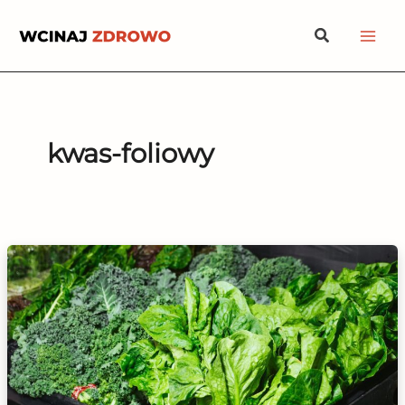
Przejdź
Szukaj
do
treści
kwas-foliowy