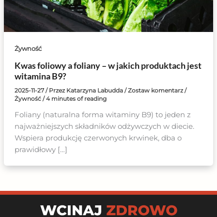
Żywność
Kwas foliowy a foliany – w jakich produktach jest
witamina B9?
2025-11-27
/ Przez
Katarzyna Labudda
/
Zostaw komentarz
/
Żywność
/
4 minutes of reading
Foliany (naturalna forma witaminy B9) to jeden z
najważniejszych składników odżywczych w diecie.
Wspiera produkcję czerwonych krwinek, dba o
prawidłowy […]