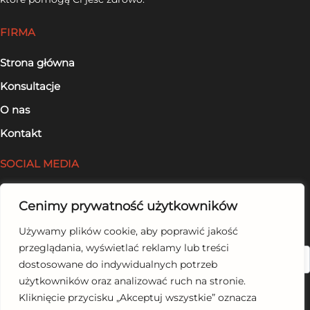
FIRMA
Strona główna
Konsultacje
O nas
Kontakt
SOCIAL MEDIA
Facebook
Cenimy prywatność użytkowników
LinkedIn
Używamy plików cookie, aby poprawić jakość
przeglądania, wyświetlać reklamy lub treści
Szukaj
dostosowane do indywidualnych potrzeb
użytkowników oraz analizować ruch na stronie.
Kliknięcie przycisku „Akceptuj wszystkie” oznacza