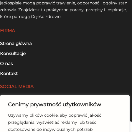
jadłospisie mogą poprawić trawienie, odporność i ogólny stan
zdrowia. Znajdziesz tu praktyczne porady, przepisy i inspiracje,
które pomogą Ci jeść zdrowo.
FIRMA
Strona główna
Konsultacje
O nas
Kontakt
SOCIAL MEDIA
Facebook
Cenimy prywatność użytkowników
LinkedIn
Używamy plików cookie, aby poprawić jakość
przeglądania, wyświetlać reklamy lub treści
Szukaj
dostosowane do indywidualnych potrzeb