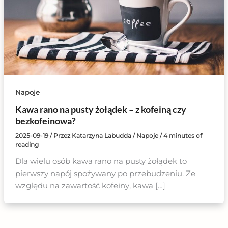
Napoje
Kawa rano na pusty żołądek – z kofeiną czy
bezkofeinowa?
2025-09-19
/ Przez
Katarzyna Labudda
/
Napoje
/
4 minutes of
reading
Dla wielu osób kawa rano na pusty żołądek to
pierwszy napój spożywany po przebudzeniu. Ze
względu na zawartość kofeiny, kawa […]