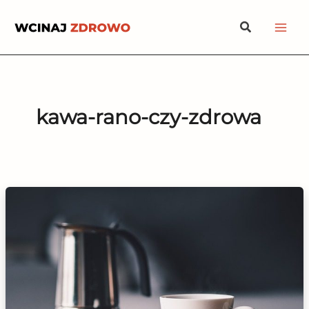
Przejdź
Szukaj
do
treści
kawa-rano-czy-zdrowa