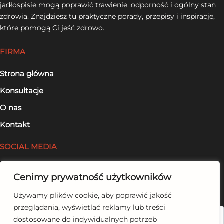
jadłospisie mogą poprawić trawienie, odporność i ogólny stan
zdrowia. Znajdziesz tu praktyczne porady, przepisy i inspiracje,
które pomogą Ci jeść zdrowo.
FIRMA
Strona główna
Konsultacje
O nas
Kontakt
SOCIAL MEDIA
Facebook
Cenimy prywatność użytkowników
LinkedIn
Używamy plików cookie, aby poprawić jakość
przeglądania, wyświetlać reklamy lub treści
Szukaj
dostosowane do indywidualnych potrzeb