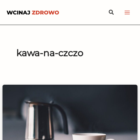
Przejdź
Szukaj
do
treści
kawa-na-czczo