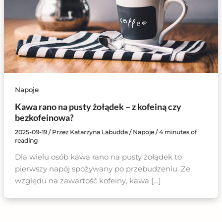
Napoje
Kawa rano na pusty żołądek – z kofeiną czy
bezkofeinowa?
2025-09-19
/ Przez
Katarzyna Labudda
/
Napoje
/
4 minutes of
reading
Dla wielu osób kawa rano na pusty żołądek to
pierwszy napój spożywany po przebudzeniu. Ze
względu na zawartość kofeiny, kawa […]