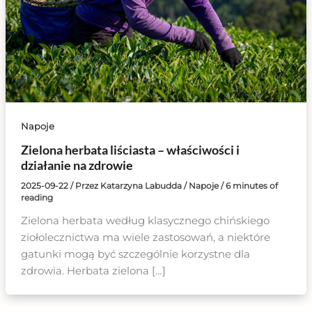
Napoje
Zielona herbata liściasta – właściwości i
działanie na zdrowie
2025-09-22
/ Przez
Katarzyna Labudda
/
Napoje
/
6 minutes of
reading
Zielona herbata według klasycznego chińskiego
ziołolecznictwa ma wiele zastosowań, a niektóre
gatunki mogą być szczególnie korzystne dla
zdrowia. Herbata zielona […]