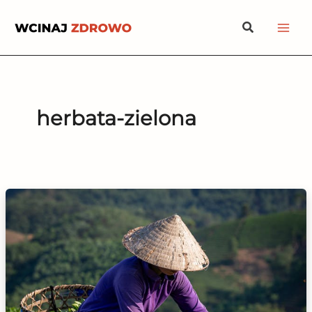
Przejdź
Szukaj
do
treści
herbata-zielona