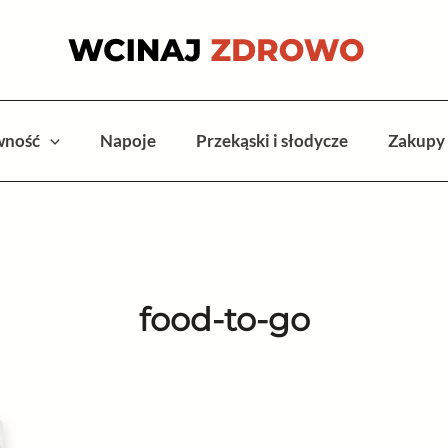
wność
Napoje
Przekąski i słodycze
Zakupy
food-to-go