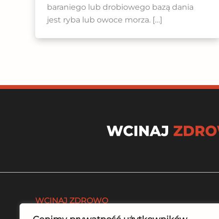
baraniego lub drobiowego bazą dania
jest ryba lub owoce morza. […]
WCINAJ ZDROWO