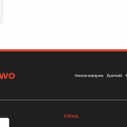
Owoce warzywa
Żywność
FIRMA