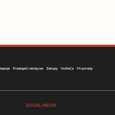
Napoje
Przekąski i słodycze
Zakupy
HoReCa
Fit porady
SOCIAL MEDIA