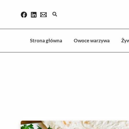
Przejdź
do
Szukaj
treści
Strona główna
Owoce warzywa
Ży