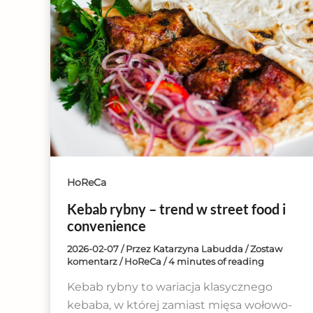
HoReCa
Kebab rybny – trend w street food i
convenience
2026-02-07
/ Przez
Katarzyna Labudda
/
Zostaw
komentarz
/
HoReCa
/
4 minutes of reading
Kebab rybny to wariacja klasycznego
kebaba, w której zamiast mięsa wołowo-