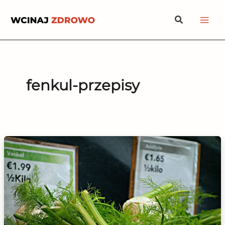
Przejdź
Szukaj
do
treści
fenkul-przepisy