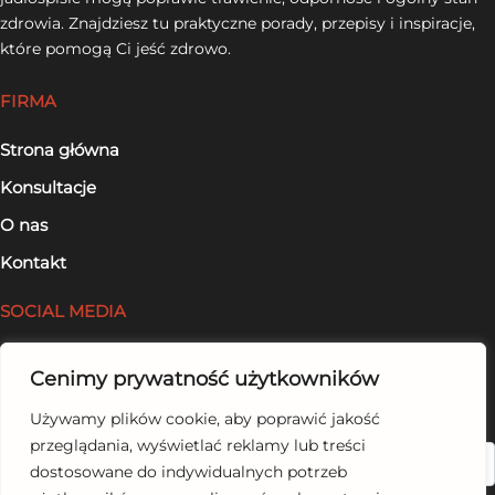
zdrowia. Znajdziesz tu praktyczne porady, przepisy i inspiracje,
które pomogą Ci jeść zdrowo.
FIRMA
Strona główna
Konsultacje
O nas
Kontakt
SOCIAL MEDIA
Facebook
Cenimy prywatność użytkowników
LinkedIn
Używamy plików cookie, aby poprawić jakość
przeglądania, wyświetlać reklamy lub treści
Szukaj
dostosowane do indywidualnych potrzeb