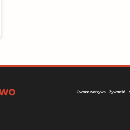
Owoce warzywa
Żywność