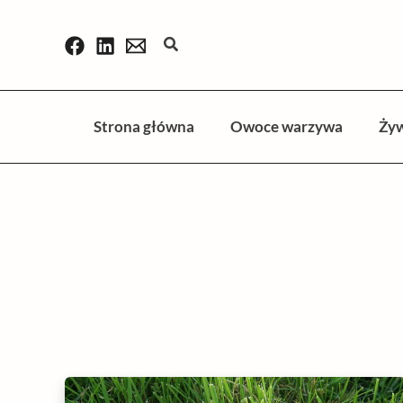
Przejdź
do
Szukaj
treści
Strona główna
Owoce warzywa
Ży