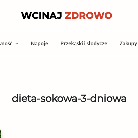
wność
Napoje
Przekąski i słodycze
Zakupy
dieta-sokowa-3-dniowa