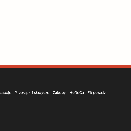
Napoje
Przekąski i słodycze
Zakupy
HoReCa
Fit porady