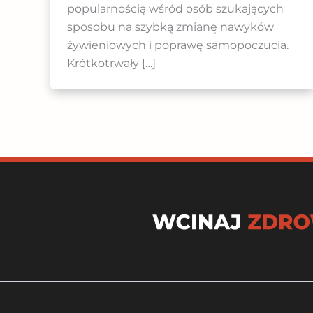
popularnością wśród osób szukających
sposobu na szybką zmianę nawyków
żywieniowych i poprawę samopoczucia.
Krótkotrwały […]