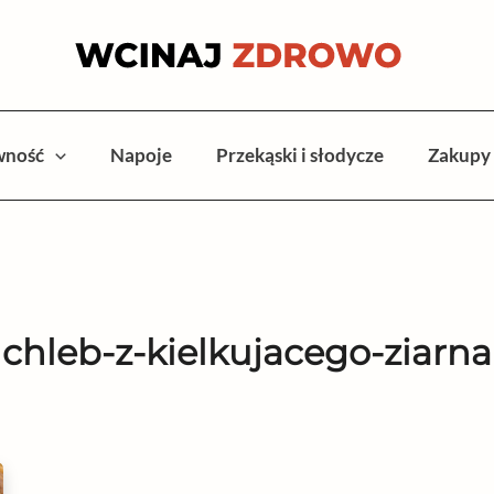
wność
Napoje
Przekąski i słodycze
Zakupy
chleb-z-kielkujacego-ziarna