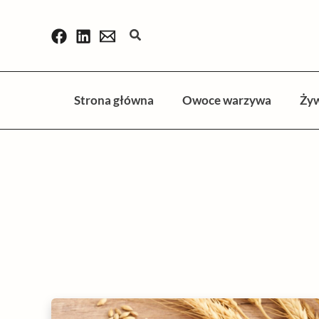
Przejdź
do
Szukaj
treści
Strona główna
Owoce warzywa
Ży