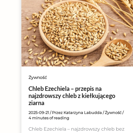
Żywność
Chleb Ezechiela – przepis na
najzdrowszy chleb z kiełkującego
ziarna
2025-09-21
/ Przez
Katarzyna Labudda
/
Żywność
/
4 minutes of reading
Chleb Ezechiela – najzdrowszy chleb bez