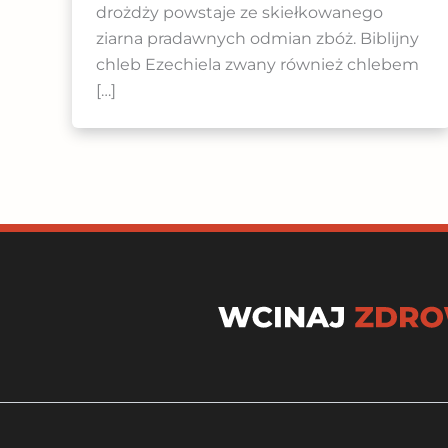
drożdży powstaje ze skiełkowanego
ziarna pradawnych odmian zbóż. Biblijny
chleb Ezechiela zwany również chlebem
[…]