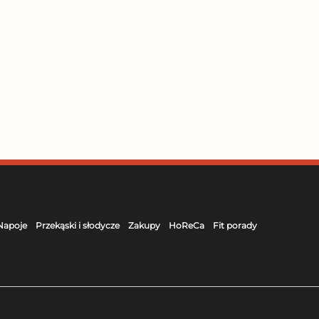
Napoje
Przekąski i słodycze
Zakupy
HoReCa
Fit porady