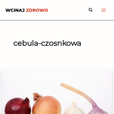
Przejdź
Szukaj
do
treści
cebula-czosnkowa