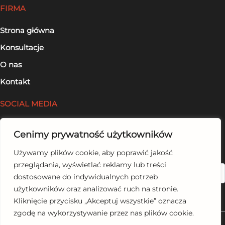
FIRMA
Strona główna
Konsultacje
O nas
Kontakt
SOCIAL MEDIA
Facebook
Cenimy prywatność użytkowników
LinkedIn
Używamy plików cookie, aby poprawić jakość
przeglądania, wyświetlać reklamy lub treści
Szukaj
dostosowane do indywidualnych potrzeb
użytkowników oraz analizować ruch na stronie.
Kliknięcie przycisku „Akceptuj wszystkie” oznacza
zgodę na wykorzystywanie przez nas plików cookie.