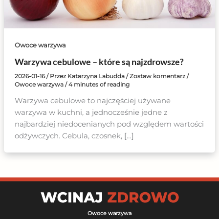
Owoce warzywa
Warzywa cebulowe – które są najzdrowsze?
2026-01-16
/ Przez
Katarzyna Labudda
/
Zostaw komentarz
/
Owoce warzywa
/
4 minutes of reading
Warzywa cebulowe to najczęściej używane
warzywa w kuchni, a jednocześnie jedne z
najbardziej niedocenianych pod względem wartości
odżywczych. Cebula, czosnek, […]
Owoce warzywa