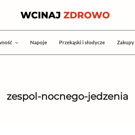
wność
Napoje
Przekąski i słodycze
Zakupy
zespol-nocnego-jedzenia