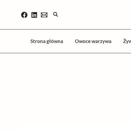
Przejdź
do
Szukaj
treści
Strona główna
Owoce warzywa
Ży