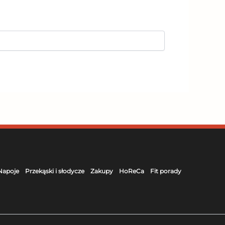
Napoje
Przekąski i słodycze
Zakupy
HoReCa
Fit porady