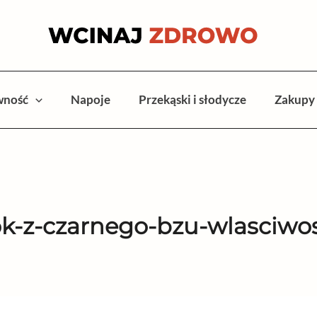
wność
Napoje
Przekąski i słodycze
Zakupy
k-z-czarnego-bzu-wlasciwo