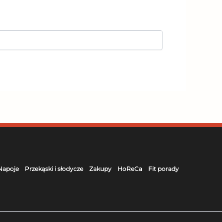
Napoje
Przekąski i słodycze
Zakupy
HoReCa
Fit porady