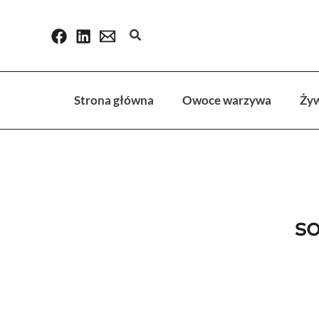
Przejdź
do
Szukaj
treści
Strona główna
Owoce warzywa
Ży
so