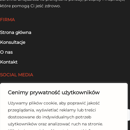
które pomogą Ci jeść zdrowo.
FIRMA
Strona główna
Konsultacje
O nas
Kontakt
SOCIAL MEDIA
Facebook
Cenimy prywatność użytkowników
LinkedIn
Używamy plików cookie, aby poprawić jakość
przeglądania, wyświetlać reklamy lub treści
Szukaj
dostosowane do indywidualnych potrzeb
użytkowników oraz analizować ruch na stronie.