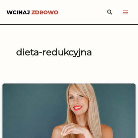
Przejdź
Szukaj
do
treści
dieta-redukcyjna