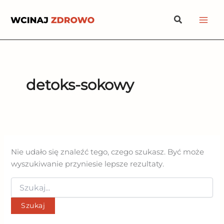
Przejdź
Szukaj
do
treści
detoks-sokowy
Nie udało się znaleźć tego, czego szukasz. Być może
wyszukiwanie przyniesie lepsze rezultaty.
Szukaj
dla: