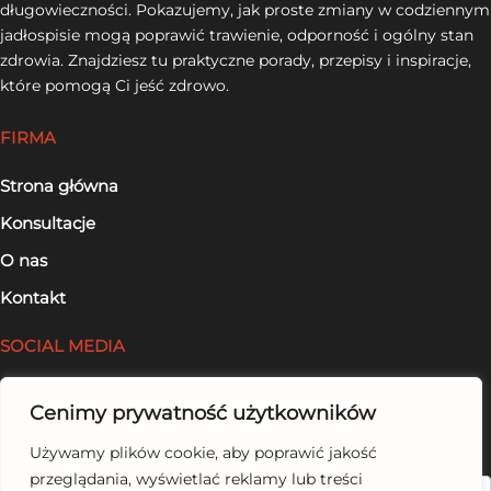
długowieczności. Pokazujemy, jak proste zmiany w codziennym
jadłospisie mogą poprawić trawienie, odporność i ogólny stan
zdrowia. Znajdziesz tu praktyczne porady, przepisy i inspiracje,
które pomogą Ci jeść zdrowo.
FIRMA
Strona główna
Konsultacje
O nas
Kontakt
SOCIAL MEDIA
Facebook
Cenimy prywatność użytkowników
LinkedIn
Używamy plików cookie, aby poprawić jakość
przeglądania, wyświetlać reklamy lub treści
Szukaj